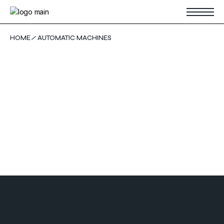
Skip
to
the
content
HOME
AUTOMATIC MACHINES